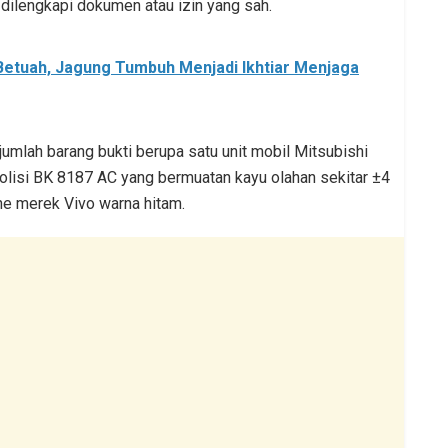
dilengkapi dokumen atau izin yang sah.
 Betuah, Jagung Tumbuh Menjadi Ikhtiar Menjaga
ejumlah barang bukti berupa satu unit mobil Mitsubishi
olisi BK 8187 AC yang bermuatan kayu olahan sekitar ±4
one merek Vivo warna hitam.