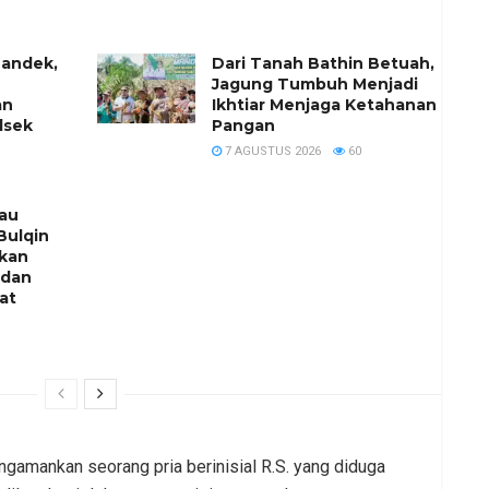
Mandek,
Dari Tanah Bathin Betuah,
Jagung Tumbuh Menjadi
an
Ikhtiar Menjaga Ketahanan
lsek
Pangan
7 AGUSTUS 2026
60
jau
Bulqin
nkan
 dan
at
gamankan seorang pria berinisial R.S. yang diduga