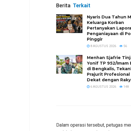
Berita
Terkait
Nyaris Dua Tahun 
Keluarga Korban
Pertanyakan Lapor
Penganiayaan di Po
Pinggir
8 AGUSTUS 2026
56
Menhan Sjafrie Tin
Yonif TP 952/Imam 
di Bengkalis, Teka
Prajurit Profesional
Dekat dengan Raky
6 AGUSTUS 2026
148
Dalam operasi tersebut, petugas men