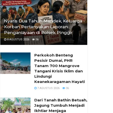
Nyaris Dua Tahun Mandek, Keluarga
Korban Pertanyakan Laporan
Penganiayaan di Polsek Pinggir
8 AGUSTUS 2026
56
Perkokoh Benteng
Pesisir Dumai, PHR
Tanam 700 Mangrove
Tangani Krisis Iklim dan
Lindungi
Keanekaragaman Hayati
7 AGUSTUS 2026
36
Dari Tanah Bathin Betuah,
Jagung Tumbuh Menjadi
Ikhtiar Menjaga