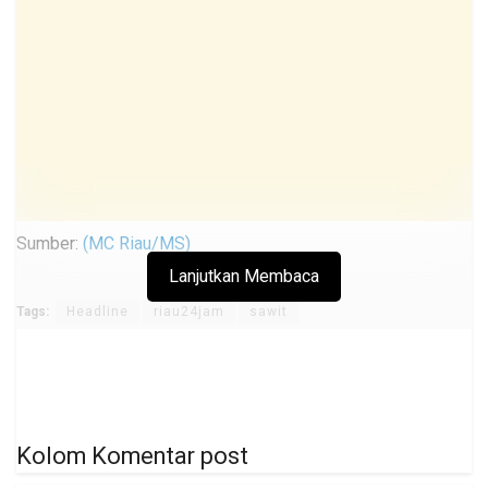
Sumber:
(MC Riau/MS)
Lanjutkan Membaca
Tags:
Headline
riau24jam
sawit
Kolom Komentar post