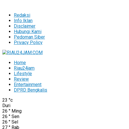
Redaksi
Info Iklan
Disclaimer
Hubungi Kami
Pedoman Siber
Privacy Policy
Home
Riau24jam
Lifestyle
Review
Entertainment
DPRD Bengkalis
23
°c
Duri
26
°
Ming
26
°
Sen
26
°
Sel
27
°
Rab