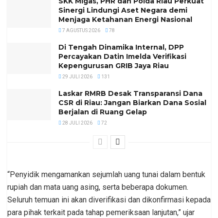
SKK Migas, PHR dan Polda Riau Perkuat
Sinergi Lindungi Aset Negara demi
Menjaga Ketahanan Energi Nasional
7 AGUSTUS 2026
78
Di Tengah Dinamika Internal, DPP
Percayakan Datin Imelda Verifikasi
Kepengurusan GRIB Jaya Riau
29 JULI 2026
131
Laskar RMRB Desak Transparansi Dana
CSR di Riau: Jangan Biarkan Dana Sosial
Berjalan di Ruang Gelap
28 JULI 2026
72
“Penyidik mengamankan sejumlah uang tunai dalam bentuk
rupiah dan mata uang asing, serta beberapa dokumen.
Seluruh temuan ini akan diverifikasi dan dikonfirmasi kepada
para pihak terkait pada tahap pemeriksaan lanjutan,” ujar