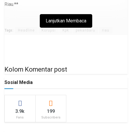
Riau.**
Lanjutkan Membaca
Tags:
Headline
Korupsi
Kpk
pekanbaru
riau
Kolom Komentar post
Sosial Media
3.9k
199
Fans
Subscribers