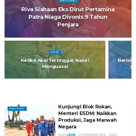
NASIONAL
Riva Siahaan Eks Dirut Pertamina
Patra Niaga Divonis 9 Tahun
Penjara
OPINI
Ketika Akal Tertinggal, Naluri
Berisik
Menguasai
ya
Kunjungi Blok Rokan,
NASIONAL
Menteri ESDM: Naikkan
Produksi, Jaga Marwah
Negara
OLEH
LEON
5 FEBRUARI 2025
550