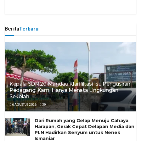
Berita
Terbaru
Kepala SDN 20 Mandau Klarifikasi Isu Pengusiran
Pedagang: Kami Hanya Menata Lingkungan
Sekolah
6 AGUSTUS 2026
39
Dari Rumah yang Gelap Menuju Cahaya
Harapan, Gerak Cepat Delapan Media dan
PLN Hadirkan Senyum untuk Nenek
Ismaniar