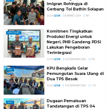
Imigran Rohingya di
Gerbang Tol Bathin Solapan
OLEH
LEON
8 MARET 2024
781
Komitmen Tingkatkan
NASIONAL
Produksi Energi untuk
Negeri, PHR Gandeng PDSI
Lakukan Pengeboran
Terintegrasi
OLEH
LEON
26 FEBRUARI 2024
318
KPU Bengkalis Gelar
DURI
Pemungutan Suara Ulang di
Dua TPS Besok
OLEH
LEON
16 FEBRUARI 2024
1.1K
Dugaan Pemalsuan
DURI
Tandatangan di TPS 04