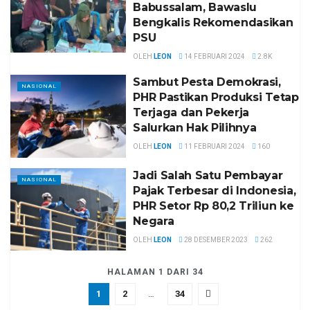
Babussalam, Bawaslu
Bengkalis Rekomendasikan
PSU
OLEH
LEON
14 FEBRUARI 2024
2.8K
Sambut Pesta Demokrasi,
NASIONAL
PHR Pastikan Produksi Tetap
Terjaga dan Pekerja
Salurkan Hak Pilihnya
OLEH
LEON
11 FEBRUARI 2024
160
Jadi Salah Satu Pembayar
NASIONAL
Pajak Terbesar di Indonesia,
PHR Setor Rp 80,2 Triliun ke
Negara
OLEH
LEON
28 DESEMBER 2023
262
HALAMAN 1 DARI 34
1
2
…
34