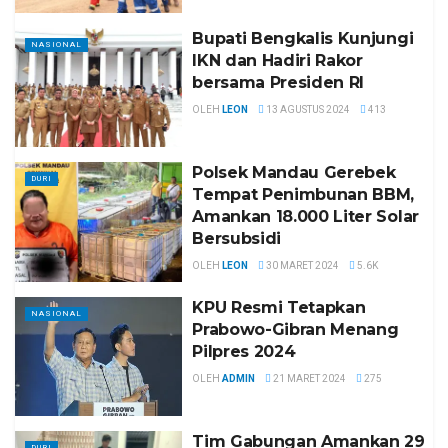
Bupati Bengkalis Kunjungi
NASIONAL
IKN dan Hadiri Rakor
bersama Presiden RI
OLEH
LEON
13 AGUSTUS 2024
413
Polsek Mandau Gerebek
DURI
Tempat Penimbunan BBM,
Amankan 18.000 Liter Solar
Bersubsidi
OLEH
LEON
30 MARET 2024
5.6K
KPU Resmi Tetapkan
NASIONAL
Prabowo-Gibran Menang
Pilpres 2024
OLEH
ADMIN
21 MARET 2024
275
Tim Gabungan Amankan 29
DURI