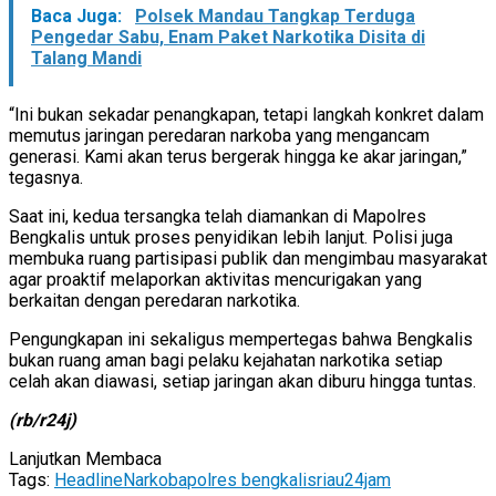
Baca Juga:
Polsek Mandau Tangkap Terduga
Pengedar Sabu, Enam Paket Narkotika Disita di
Talang Mandi
“Ini bukan sekadar penangkapan, tetapi langkah konkret dalam
memutus jaringan peredaran narkoba yang mengancam
generasi. Kami akan terus bergerak hingga ke akar jaringan,”
tegasnya.
Saat ini, kedua tersangka telah diamankan di Mapolres
Bengkalis untuk proses penyidikan lebih lanjut. Polisi juga
membuka ruang partisipasi publik dan mengimbau masyarakat
agar proaktif melaporkan aktivitas mencurigakan yang
berkaitan dengan peredaran narkotika.
Pengungkapan ini sekaligus mempertegas bahwa Bengkalis
bukan ruang aman bagi pelaku kejahatan narkotika setiap
celah akan diawasi, setiap jaringan akan diburu hingga tuntas.
(rb/r24j)
Lanjutkan Membaca
Tags:
Headline
Narkoba
polres bengkalis
riau24jam