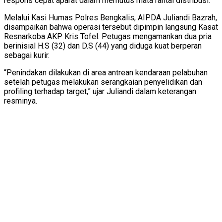
respons cepat aparat dalam memutus mata rantai distribusi.
Melalui Kasi Humas Polres Bengkalis, AIPDA Juliandi Bazrah,
disampaikan bahwa operasi tersebut dipimpin langsung Kasat
Resnarkoba AKP Kris Tofel. Petugas mengamankan dua pria
berinisial H.S (32) dan D.S (44) yang diduga kuat berperan
sebagai kurir.
“Penindakan dilakukan di area antrean kendaraan pelabuhan
setelah petugas melakukan serangkaian penyelidikan dan
profiling terhadap target,” ujar Juliandi dalam keterangan
resminya.