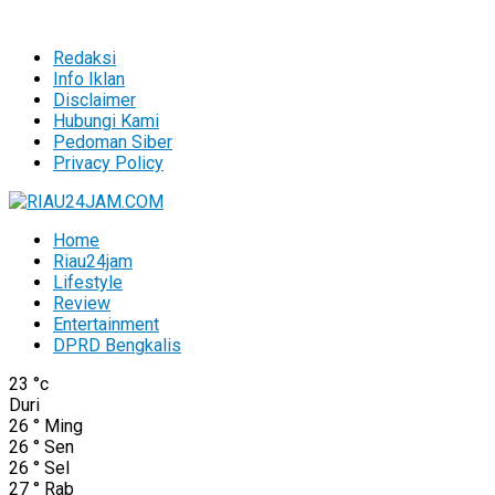
Redaksi
Info Iklan
Disclaimer
Hubungi Kami
Pedoman Siber
Privacy Policy
Home
Riau24jam
Lifestyle
Review
Entertainment
DPRD Bengkalis
23
°c
Duri
26
°
Ming
26
°
Sen
26
°
Sel
27
°
Rab