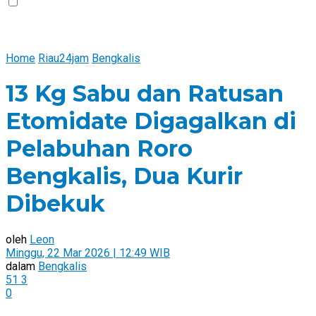
Home
Riau24jam
Bengkalis
13 Kg Sabu dan Ratusan
Etomidate Digagalkan di
Pelabuhan Roro
Bengkalis, Dua Kurir
Dibekuk
oleh
Leon
Minggu, 22 Mar 2026 | 12:49 WIB
dalam
Bengkalis
51
3
0