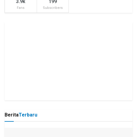
3.9k
199
Fans
Subscribers
Berita
Terbaru