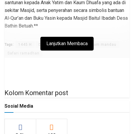
santunan kepada Anak Yatim dan Kaum Dhuafa yang ada di
sekitar Masjid, serta penyerahan secara simbolis bantuan
Al-Qur’an dan Buku Yasin kepada Masjid Baitul Ibadah Desa
Bathin Betuah.**
Lanjutkan Membaca
Tags:
1445 H
Desa bathin betuah
Pemcam mandau
Safari ramadhan
Kolom Komentar post
Sosial Media