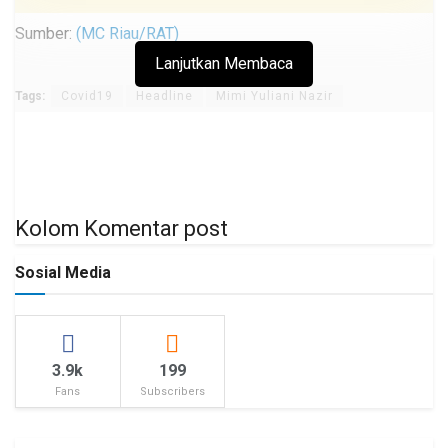
Sumber:
(MC Riau/RAT)
Lanjutkan Membaca
Tags:
Covid19
Headline
Mimi Yuliani Nazir
Kolom Komentar post
Sosial Media
3.9k
199
Fans
Subscribers