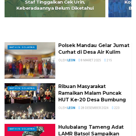
Staf Tinggalkan Cek Urin,
Kope
Keberadaannya Belum Diketahui
Bu
Polsek Mandau Gelar Jumat
BATHIN SOLAPAN
Curhat di Desa Air Kulim
OLEH
LEON
8 MARET 2025
215
Ribuan Masyarakat
BATHIN SOLAPAN
Ramaikan Malam Puncak
HUT Ke-20 Desa Bumbung
OLEH
LEON
28 DESEMBER 2024
223
Hulubalang Tameng Adat
BATHIN SOLAPAN
LAMR Batsol Sampaikan