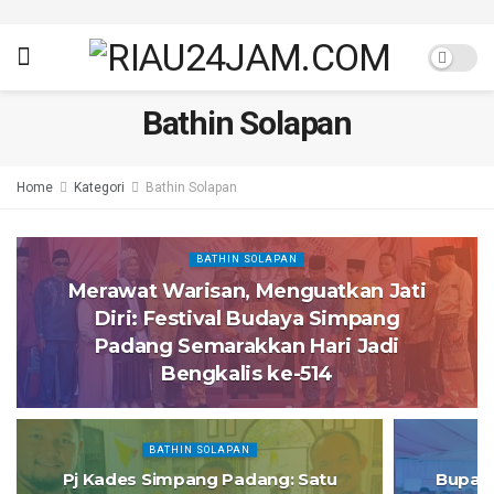
Bathin Solapan
Home
Kategori
Bathin Solapan
BATHIN SOLAPAN
Merawat Warisan, Menguatkan Jati
Diri: Festival Budaya Simpang
Padang Semarakkan Hari Jadi
Bengkalis ke-514
BATHIN SOLAPAN
Pj Kades Simpang Padang: Satu
Bupati