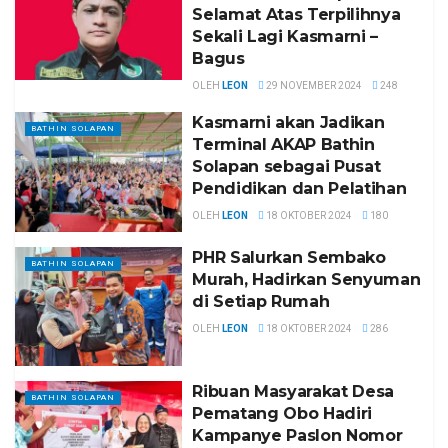
Selamat Atas Terpilihnya
Sekali Lagi Kasmarni –
Bagus
OLEH
LEON
29 NOVEMBER 2024
248
Kasmarni akan Jadikan
BATHIN SOLAPAN
Terminal AKAP Bathin
Solapan sebagai Pusat
Pendidikan dan Pelatihan
OLEH
LEON
18 OKTOBER 2024
180
PHR Salurkan Sembako
BATHIN SOLAPAN
Murah, Hadirkan Senyuman
di Setiap Rumah
OLEH
LEON
18 OKTOBER 2024
286
Ribuan Masyarakat Desa
BATHIN SOLAPAN
Pematang Obo Hadiri
Kampanye Paslon Nomor