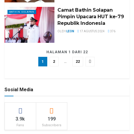
Camat Bathin Solapan
BATHIN SOLAPAN
Pimpin Upacara HUT ke-79
Republik Indonesia
OLEH
LEON
17 AGUSTUS 2024
376
HALAMAN 1 DARI 22
1
2
…
22
Sosial Media
3.9k
199
Fans
Subscribers