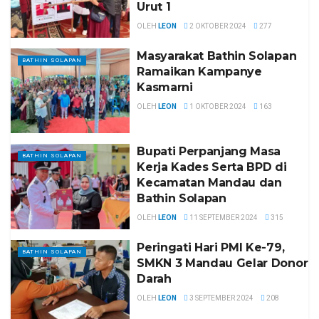
Urut 1
OLEH
LEON
2 OKTOBER 2024
277
Masyarakat Bathin Solapan
BATHIN SOLAPAN
Ramaikan Kampanye
Kasmarni
OLEH
LEON
1 OKTOBER 2024
163
Bupati Perpanjang Masa
BATHIN SOLAPAN
Kerja Kades Serta BPD di
Kecamatan Mandau dan
Bathin Solapan
OLEH
LEON
11 SEPTEMBER 2024
315
Peringati Hari PMI Ke-79,
BATHIN SOLAPAN
SMKN 3 Mandau Gelar Donor
Darah
OLEH
LEON
3 SEPTEMBER 2024
208