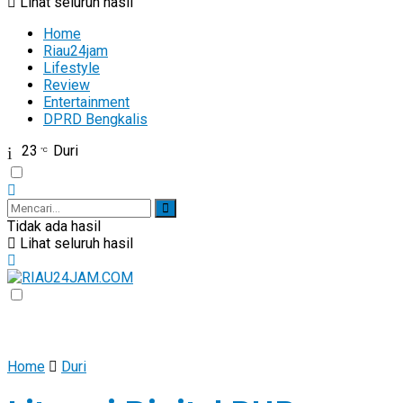
Lihat seluruh hasil
Home
Riau24jam
Lifestyle
Review
Entertainment
DPRD Bengkalis
23
Duri
°C
Tidak ada hasil
Lihat seluruh hasil
Home
Duri