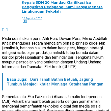
Kepala SDN 20 Mandau Klarifikasi Isu
Pengusiran Pedagang: Kami Hanya Menata
Lingkungan Sekolah
6 Agustus 2026
43
Pada sesi hukum pers, Ahli Pers Dewan Pers, Mario Abdillah
Khair, mengupas secara mendalam prinsip-prinsip kode etik
jurnalistik, batasan hukum dalam kerja pers, hingga strategi
mitigasi risiko agar produk jurnalistik tetap berada dalam
koridor profesionalisme dan terhindar dari sengketa hukum
maupun persoalan yang berkaitan dengan Undang-Undang
Informasi dan Transaksi Elektronik (UU ITE).
Baca Juga:
Dari Tanah Bathin Betuah, Jagung
Tumbuh Menjadi Ikhtiar Menjaga Ketahanan Pangan
Sementara itu, Eko Faizin dari Aliansi Jurnalis Independen
(AJI) Pekanbaru membekali peserta dengan pemahaman
mengenai pemanfaatan teknologi digital dan media sosial
secara etis dan produktif. Wartawan diajak memahami strategi