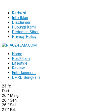
Redaksi
Info Iklan
Disclaimer
Hubungi Kami
Pedoman Siber
Privacy Policy
Home
Riau24jam
Lifestyle
Review
Entertainment
DPRD Bengkalis
23
°c
Duri
26
°
Ming
26
°
Sen
26
°
Sel
27
°
Rab