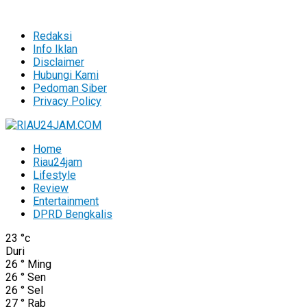
Redaksi
Info Iklan
Disclaimer
Hubungi Kami
Pedoman Siber
Privacy Policy
Home
Riau24jam
Lifestyle
Review
Entertainment
DPRD Bengkalis
23
°c
Duri
26
°
Ming
26
°
Sen
26
°
Sel
27
°
Rab