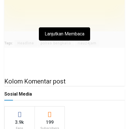
Lanjutkan Membaca
Tags:
Headline
polres bengkalis
riau24jam
Kolom Komentar post
Sosial Media
3.9k
199
Fans
Subscribers