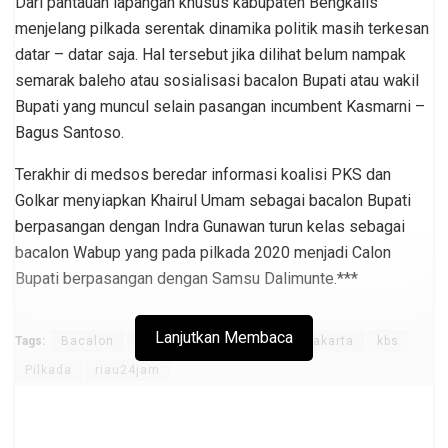
Dari pantauan lapangan khusus kabupaten Bengkalis
menjelang pilkada serentak dinamika politik masih terkesan
datar – datar saja. Hal tersebut jika dilihat belum nampak
semarak baleho atau sosialisasi bacalon Bupati atau wakil
Bupati yang muncul selain pasangan incumbent Kasmarni –
Bagus Santoso.
Terakhir di medsos beredar informasi koalisi PKS dan
Golkar menyiapkan Khairul Umam sebagai bacalon Bupati
berpasangan dengan Indra Gunawan turun kelas sebagai
bacalon Wabup yang pada pilkada 2020 menjadi Calon
Bupati berpasangan dengan Samsu Dalimunte.***
Lanjutkan Membaca
Tags:
Bacalon
DPP PAN
Incumbent
Jakarta
kbs
Pilkada
riau24jam