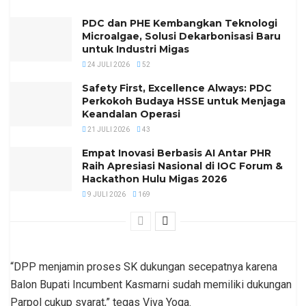
PDC dan PHE Kembangkan Teknologi
Microalgae, Solusi Dekarbonisasi Baru
untuk Industri Migas
24 JULI 2026
52
Safety First, Excellence Always: PDC
Perkokoh Budaya HSSE untuk Menjaga
Keandalan Operasi
21 JULI 2026
43
Empat Inovasi Berbasis AI Antar PHR
Raih Apresiasi Nasional di IOC Forum &
Hackathon Hulu Migas 2026
9 JULI 2026
169
“DPP menjamin proses SK dukungan secepatnya karena
Balon Bupati Incumbent Kasmarni sudah memiliki dukungan
Parpol cukup syarat,” tegas Viva Yoga.