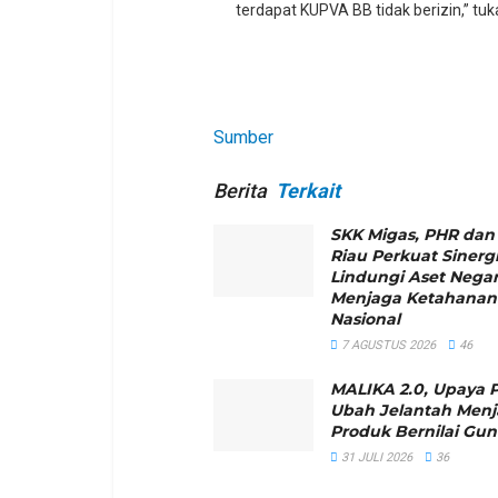
terdapat KUPVA BB tidak berizin,” tu
Sumber
Berita
Terkait
SKK Migas, PHR dan
Riau Perkuat Sinerg
Lindungi Aset Nega
Menjaga Ketahanan
Nasional
7 AGUSTUS 2026
46
MALIKA 2.0, Upaya 
Ubah Jelantah Menj
Produk Bernilai Gu
31 JULI 2026
36