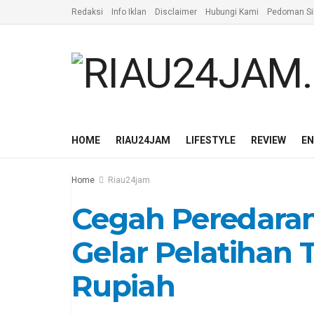
Redaksi
Info Iklan
Disclaimer
Hubungi Kami
Pedoman Si
HOME
RIAU24JAM
LIFESTYLE
REVIEW
E
Home
Riau24jam
Cegah Peredaran
Gelar Pelatihan 
Rupiah