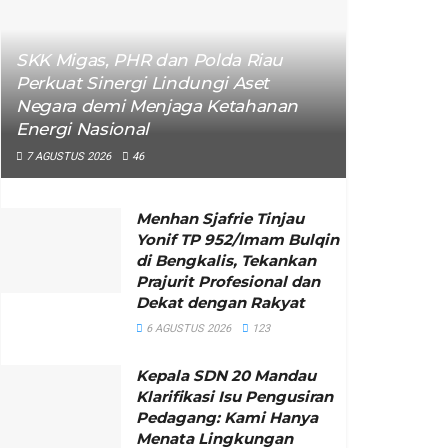
SKK Migas, PHR dan Polda Riau
Perkuat Sinergi Lindungi Aset
Negara demi Menjaga Ketahanan
Energi Nasional
7 AGUSTUS 2026
46
Menhan Sjafrie Tinjau
Yonif TP 952/Imam Bulqin
di Bengkalis, Tekankan
Prajurit Profesional dan
Dekat dengan Rakyat
6 AGUSTUS 2026
123
Kepala SDN 20 Mandau
Klarifikasi Isu Pengusiran
Pedagang: Kami Hanya
Menata Lingkungan