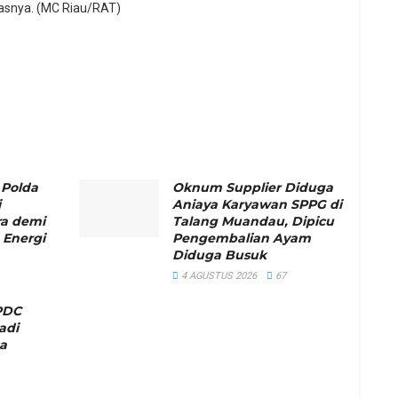
kasnya. (MC Riau/RAT)
 Polda
Oknum Supplier Diduga
i
Aniaya Karyawan SPPG di
ra demi
Talang Muandau, Dipicu
 Energi
Pengembalian Ayam
Diduga Busuk
4 AGUSTUS 2026
67
PDC
adi
na