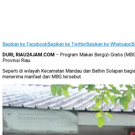
Bagikan ke Facebook
Bagikan ke Twitter
Bagikan ke Whatsapp
B
DURI, RIAU24JAM.COM
– Program Makan Bergizi Gratis (MBG)
Provinsi Riau.
Seperti di wilayah Kecamatan Mandau dan Bathin Solapan bag
menerima manfaat dari MBG tersebut.