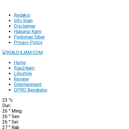
Redaksi
Info Iklan
Disclaimer
Hubungi Kami
Pedoman Siber
Privacy Policy
Home
Riau24jam
Lifestyle
Review
Entertainment
DPRD Bengkalis
23
°c
Duri
26
°
Ming
26
°
Sen
26
°
Sel
27
°
Rab