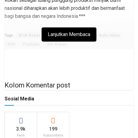
Rokan sebagai tulang punggung produksi minyak bumi
nasional diharapkan akan lebih produktif dan bermanfaat
bagi bangsa dan negara Indonesia.***
Lanjutkan Membaca
Tags:
Blok Rokan
Oil and gas
pertamina hulu rokan
PHR
Produksi
WK Rokan
Kolom Komentar post
Sosial Media
3.9k
199
Fans
Subscribers