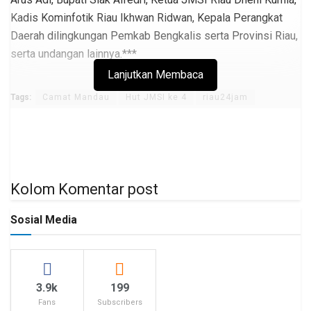
Kadis Kominfotik Riau Ikhwan Ridwan, Kepala Perangkat
Daerah dilingkungan Pemkab Bengkalis serta Provinsi Riau,
serta undangan lainnya.***
Lanjutkan Membaca
Tags:
Camat Mandau
Hut JMSI ke 4
riau24jam
Kolom Komentar post
Sosial Media
3.9k
199
Fans
Subscribers