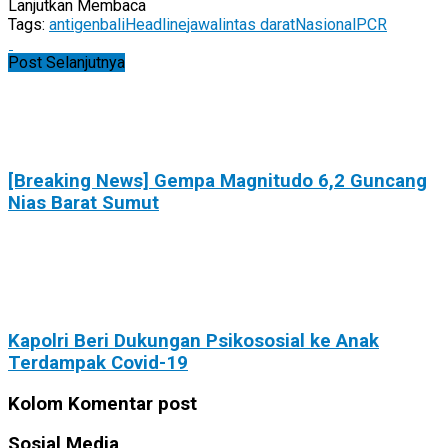
Lanjutkan Membaca
Tags:
antigen
bali
Headline
jawa
lintas darat
Nasional
PCR
Post Selanjutnya
[Breaking News] Gempa Magnitudo 6,2 Guncang
Nias Barat Sumut
Kapolri Beri Dukungan Psikososial ke Anak
Terdampak Covid-19
Kolom Komentar post
Sosial Media