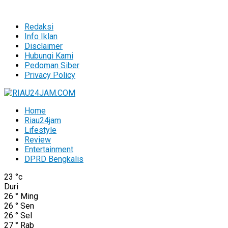
Redaksi
Info Iklan
Disclaimer
Hubungi Kami
Pedoman Siber
Privacy Policy
Home
Riau24jam
Lifestyle
Review
Entertainment
DPRD Bengkalis
23
°c
Duri
26
°
Ming
26
°
Sen
26
°
Sel
27
°
Rab