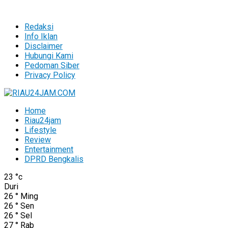
Redaksi
Info Iklan
Disclaimer
Hubungi Kami
Pedoman Siber
Privacy Policy
Home
Riau24jam
Lifestyle
Review
Entertainment
DPRD Bengkalis
23
°c
Duri
26
°
Ming
26
°
Sen
26
°
Sel
27
°
Rab