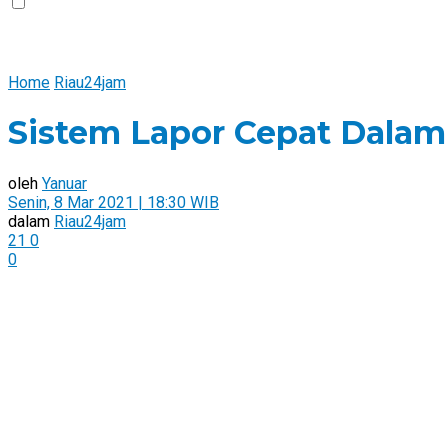
Home
Riau24jam
Sistem Lapor Cepat Dalam
oleh
Yanuar
Senin, 8 Mar 2021 | 18:30 WIB
dalam
Riau24jam
21
0
0