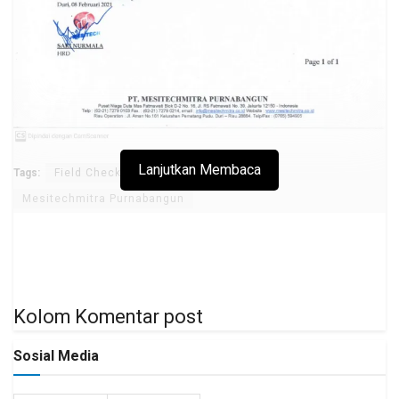
Lanjutkan Membaca
Tags:
Field Checker
Lowongan Kerja
Mesitechmitra Purnabangun
Kolom Komentar post
Sosial Media