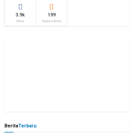
3.9k
199
Fans
Subscribers
Berita
Terbaru