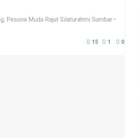
ng, Pesona Muda Rajut Silaturahmi Sumbar–
15
1
0