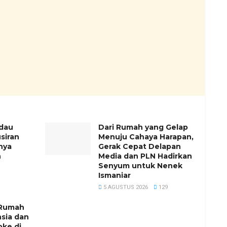
dau
Dari Rumah yang Gelap
usiran
Menuju Cahaya Harapan,
nya
Gerak Cepat Delapan
n
Media dan PLN Hadirkan
Senyum untuk Nenek
Ismaniar
5 AGUSTUS 2026
129
 Rumah
nsia dan
oke di