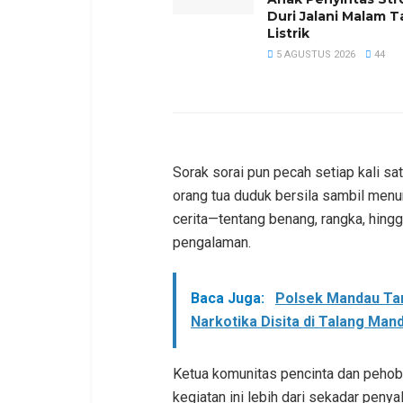
Duri Jalani Malam 
Listrik
5 AGUSTUS 2026
44
Sorak sorai pun pecah setiap kali sa
orang tua duduk bersila sambil menun
cerita—tentang benang, rangka, hingg
pengalaman.
Baca Juga:
Polsek Mandau Ta
Narkotika Disita di Talang Mand
Ketua komunitas pencinta dan peho
kegiatan ini lebih dari sekadar penyal