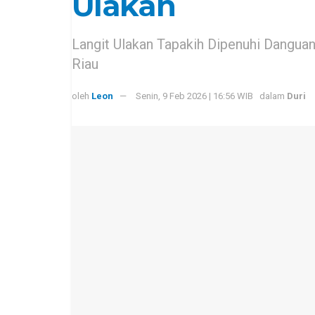
Ulakan
Langit Ulakan Tapakih Dipenuhi Dangua
Riau
oleh
Leon
Senin, 9 Feb 2026 | 16:56 WIB
dalam
Duri