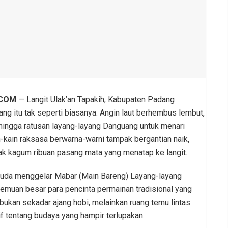
.COM
— Langit Ulak’an Tapakih, Kabupaten Padang
ng itu tak seperti biasanya. Angin laut berhembus lembut,
hingga ratusan layang-layang Danguang untuk menari
n-kain raksasa berwarna-warni tampak bergantian naik,
ak kagum ribuan pasang mata yang menatap ke langit.
 Muda menggelar Mabar (Main Bareng) Layang-layang
muan besar para pencinta permainan tradisional yang
ni bukan sekadar ajang hobi, melainkan ruang temu lintas
f tentang budaya yang hampir terlupakan.