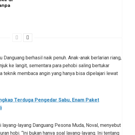
Tanpa
tu Danguang berhasil naik penuh. Anak-anak berlarian riang,
juk ke langit, sementara para pehobi saling bertukar
a teknik membaca angin yang hanya bisa dipelajari lewat
ngkap Terduga Pengedar Sabu, Enam Paket
i
bi layang-layang Danguang Pesona Muda, Noval, menyebut
uran hobi. “Ini bukan hanya soal layang-layang. Ini tentang