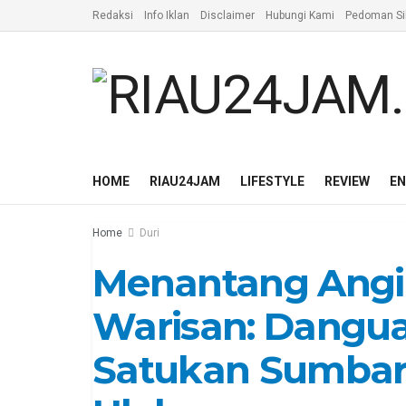
Redaksi
Info Iklan
Disclaimer
Hubungi Kami
Pedoman Si
HOME
RIAU24JAM
LIFESTYLE
REVIEW
E
Home
Duri
Menantang Angi
Warisan: Dangu
Satukan Sumbar–