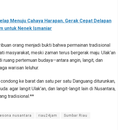
elap Menuju Cahaya Harapan, Gerak Cepat Delapan
m untuk Nenek Ismaniar
buan orang menjadi bukti bahwa permainan tradisional
ati masyarakat, meski zaman terus bergerak maju. Ulak’an
i ruang pertemuan budaya—antara angin, langit, dan
ga warisan leluhur.
 condong ke barat dan satu per satu Danguang diturunkan,
a: agar langit Ulak’an, dan langit-langit lain di Nusantara,
ang tradisional.**
esona nusantara
riau24jam
Sumbar Riau