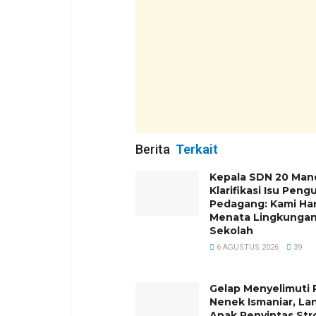
Berita
Terkait
Kepala SDN 20 Man
Klarifikasi Isu Peng
Pedagang: Kami Ha
Menata Lingkunga
Sekolah
6 AGUSTUS 2026
39
Gelap Menyelimuti
Nenek Ismaniar, La
Anak Penyintas Str