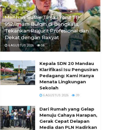
Menhan Sjafrie Tinjau Yonif TP
952/Imam Bulqin di Bengkalis,
Tekankan Prajurit Profesional dan
Dekat dengan Rakyat
6 AGUSTUS 2026
56
Kepala SDN 20 Mandau
Klarifikasi Isu Pengusiran
Pedagang: Kami Hanya
Menata Lingkungan
Sekolah
6 AGUSTUS 2026
39
Dari Rumah yang Gelap
Menuju Cahaya Harapan,
Gerak Cepat Delapan
Media dan PLN Hadirkan