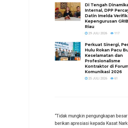
Di Tengah Dinamik
Internal, DPP Perc
Datin Imelda Verifik
Kepengurusan GRIB
Riau
29 JULI 2026
117
Perkuat Sinergi, Pe
Hulu Rokan Pacu B
Keselamatan dan
Profesionalisme
Kontraktor di Foru
Komunikasi 2026
25 JULI 2026
61
“Tidak mungkin pengungkapan besar bi
berikan apresiasi kepada Kasat Nar