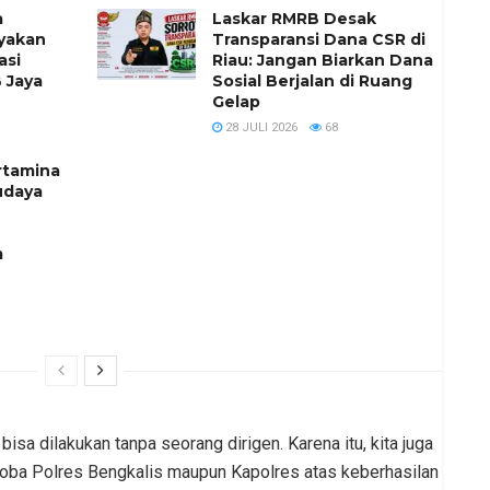
a
Laskar RMRB Desak
ayakan
Transparansi Dana CSR di
asi
Riau: Jangan Biarkan Dana
 Jaya
Sosial Berjalan di Ruang
Gelap
28 JULI 2026
68
rtamina
udaya
m
sa dilakukan tanpa seorang dirigen. Karena itu, kita juga
koba Polres Bengkalis maupun Kapolres atas keberhasilan