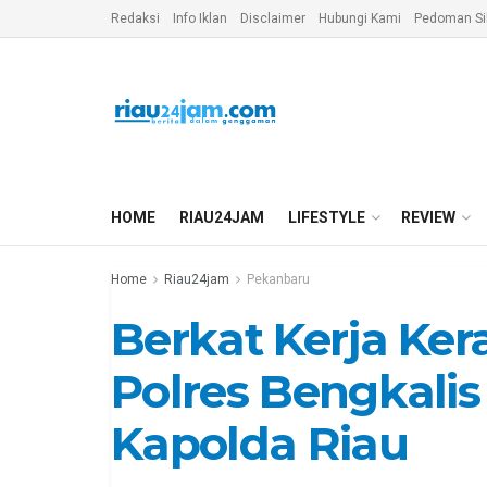
Redaksi
Info Iklan
Disclaimer
Hubungi Kami
Pedoman Si
HOME
RIAU24JAM
LIFESTYLE
REVIEW
Home
Riau24jam
Pekanbaru
Berkat Kerja Ker
Polres Bengkalis
Kapolda Riau