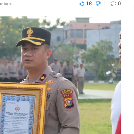
18
1
0
anbaru