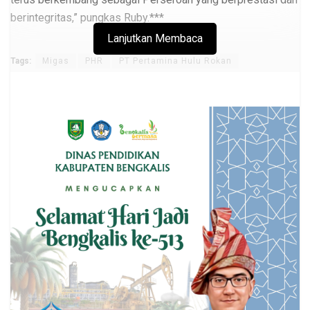
berintegritas,” pungkas Ruby.***
Lanjutkan Membaca
Tags:
Migas
PHR
PT Pertamina Hulu Rokan