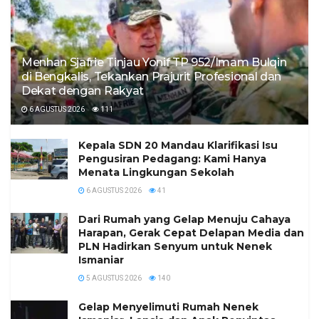
Menhan Sjafrie Tinjau Yonif TP 952/Imam Bulqin
di Bengkalis, Tekankan Prajurit Profesional dan
Dekat dengan Rakyat
6 AGUSTUS 2026
111
Kepala SDN 20 Mandau Klarifikasi Isu
Pengusiran Pedagang: Kami Hanya
Menata Lingkungan Sekolah
6 AGUSTUS 2026
41
Dari Rumah yang Gelap Menuju Cahaya
Harapan, Gerak Cepat Delapan Media dan
PLN Hadirkan Senyum untuk Nenek
Ismaniar
5 AGUSTUS 2026
140
Gelap Menyelimuti Rumah Nenek