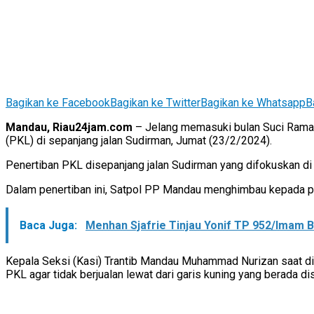
Bagikan ke Facebook
Bagikan ke Twitter
Bagikan ke Whatsapp
B
Mandau, Riau24jam.com
– Jelang memasuki bulan Suci Ramad
(PKL) di sepanjang jalan Sudirman, Jumat (23/2/2024).
Penertiban PKL disepanjang jalan Sudirman yang difokuskan d
Dalam penertiban ini, Satpol PP Mandau menghimbau kepada p
Baca Juga:
Menhan Sjafrie Tinjau Yonif TP 952/Imam B
Kepala Seksi (Kasi) Trantib Mandau Muhammad Nurizan saat d
PKL agar tidak berjualan lewat dari garis kuning yang berada di