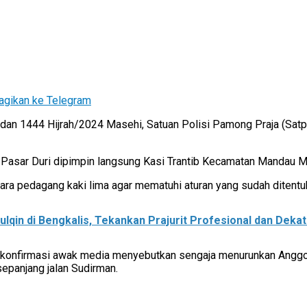
agikan ke Telegram
an 1444 Hijrah/2024 Masehi, Satuan Polisi Pamong Praja (Satp
i Pasar Duri dipimpin langsung Kasi Trantib Kecamatan Mandau
ara pedagang kaki lima agar mematuhi aturan yang sudah ditent
ulqin di Bengkalis, Tekankan Prajurit Profesional dan Deka
ikonfirmasi awak media menyebutkan sengaja menurunkan Anggo
sepanjang jalan Sudirman.