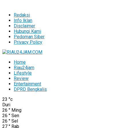
Redaksi
Info Iklan
Disclaimer
Hubungi Kami
Pedoman Siber
Privacy Policy
Home
Riau24jam
Lifestyle
Review
Entertainment
DPRD Bengkalis
23
°c
Duri
26
°
Ming
26
°
Sen
26
°
Sel
27
°
Rab