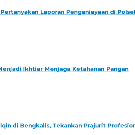
Pertanyakan Laporan Penganiayaan di Polsek
Menjadi Ikhtiar Menjaga Ketahanan Pangan
lqin di Bengkalis, Tekankan Prajurit Profesi