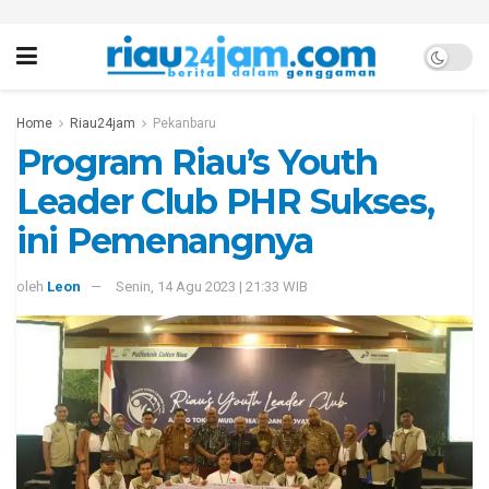
Home
Riau24jam
Pekanbaru
Program Riau’s Youth
Leader Club PHR Sukses,
ini Pemenangnya
oleh
Leon
Senin, 14 Agu 2023 | 21:33 WIB