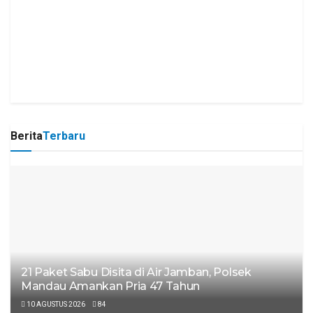
Berita
Terbaru
21 Paket Sabu Disita di Air Jamban, Polsek
Mandau Amankan Pria 47 Tahun
10 AGUSTUS 2026
84