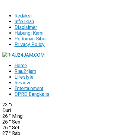
Redaksi
Info Iklan
Disclaimer
Hubungi Kami
Pedoman Siber
Privacy Policy
Home
Riau24jam
Lifestyle
Review
Entertainment
DPRD Bengkalis
23
°c
Duri
26
°
Ming
26
°
Sen
26
°
Sel
27
°
Rab