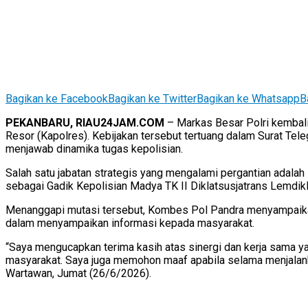
Bagikan ke Facebook
Bagikan ke Twitter
Bagikan ke Whatsapp
B
PEKANBARU, RIAU24JAM.COM
– Markas Besar Polri kembali 
Resor (Kapolres). Kebijakan tersebut tertuang dalam Surat Tel
menjawab dinamika tugas kepolisian.
Salah satu jabatan strategis yang mengalami pergantian ada
sebagai Gadik Kepolisian Madya TK II Diklatsusjatrans Lemdik
Menanggapi mutasi tersebut, Kombes Pol Pandra menyampaikan a
dalam menyampaikan informasi kepada masyarakat.
“Saya mengucapkan terima kasih atas sinergi dan kerja sama y
masyarakat. Saya juga memohon maaf apabila selama menjalank
Wartawan, Jumat (26/6/2026).