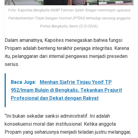
Foto: Kapolres Bengkalis AKBP Fahrian Saleh Siregar memimpin upacara
Pemberhentian Tidak Dengan Hormat (PTDH) terhadap seorang anggota
Polres Bengkalis, Senin (2/3/2026).
Dalam amanatnya, Kapolres menegaskan bahwa fungsi
Propam adalah benteng terakhir penjaga integritas. Karena
itu, pelanggaran dari internal pengawas menjadi preseden
serius.
Baca Juga:
Menhan Sjafrie Tinjau Yonif TP
952/Imam Bulqin di Bengkalis, Tekankan Prajurit
Profesional dan Dekat dengan Rakyat
“Ini bukan sekadar sanksi administratif. Ini adalah
konsekuensi moral dan institusional. Ketika anggota
Propam yang seharusnya menjadi teladan justru melanggar,