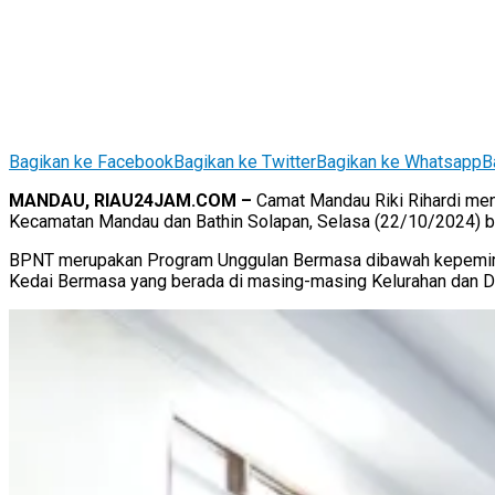
Bagikan ke Facebook
Bagikan ke Twitter
Bagikan ke Whatsapp
B
MANDAU, RIAU24JAM.COM –
Camat Mandau Riki Rihardi meng
Kecamatan Mandau dan Bathin Solapan, Selasa (22/10/2024) b
BPNT merupakan Program Unggulan Bermasa dibawah kepemimpin
Kedai Bermasa yang berada di masing-masing Kelurahan dan 