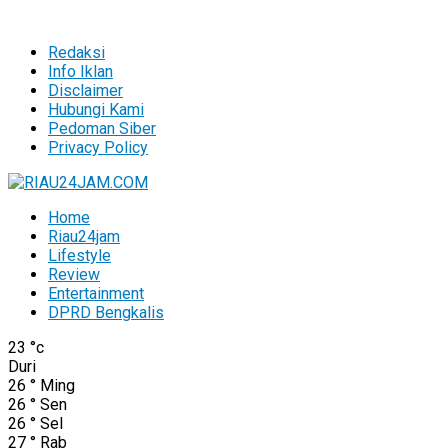
Redaksi
Info Iklan
Disclaimer
Hubungi Kami
Pedoman Siber
Privacy Policy
Home
Riau24jam
Lifestyle
Review
Entertainment
DPRD Bengkalis
23
°c
Duri
26
°
Ming
26
°
Sen
26
°
Sel
27
°
Rab