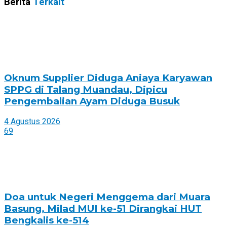
Berita
Terkait
Oknum Supplier Diduga Aniaya Karyawan
SPPG di Talang Muandau, Dipicu
Pengembalian Ayam Diduga Busuk
4 Agustus 2026
69
Doa untuk Negeri Menggema dari Muara
Basung, Milad MUI ke-51 Dirangkai HUT
Bengkalis ke-514