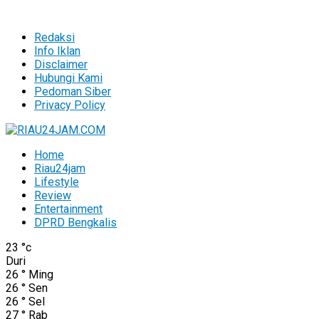
Redaksi
Info Iklan
Disclaimer
Hubungi Kami
Pedoman Siber
Privacy Policy
Home
Riau24jam
Lifestyle
Review
Entertainment
DPRD Bengkalis
23
°c
Duri
26
°
Ming
26
°
Sen
26
°
Sel
27
°
Rab