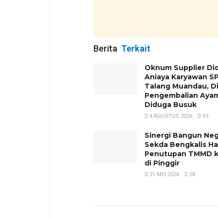
Berita
Terkait
Oknum Supplier Di
Aniaya Karyawan SP
Talang Muandau, D
Pengembalian Aya
Diduga Busuk
4 AGUSTUS 2026
69
Sinergi Bangun Neg
Sekda Bengkalis Ha
Penutupan TMMD k
di Pinggir
21 MEI 2026
58