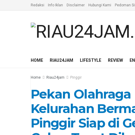
Redaksi
Info Iklan
Disclaimer
Hubungi Kami
Pedoman Si
HOME
RIAU24JAM
LIFESTYLE
REVIEW
E
Home
Riau24jam
Pinggir
Pekan Olahraga
Kelurahan Berm
Pinggir Siap di G