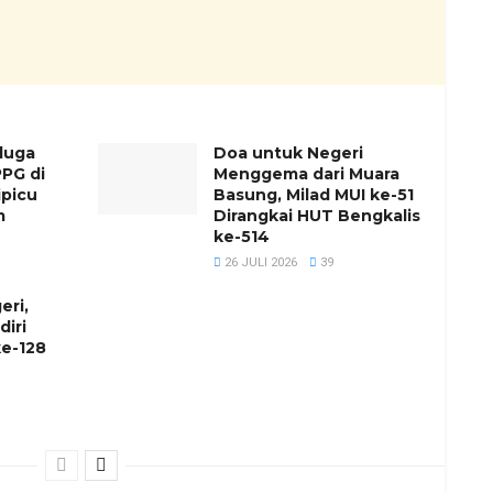
duga
Doa untuk Negeri
PG di
Menggema dari Muara
ipicu
Basung, Milad MUI ke-51
m
Dirangkai HUT Bengkalis
ke-514
26 JULI 2026
39
eri,
diri
e-128