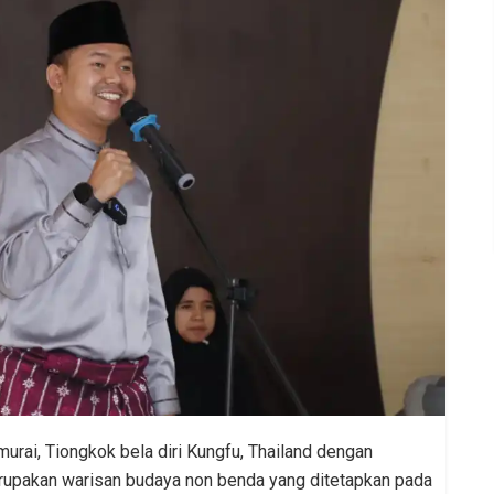
murai, Tiongkok bela diri Kungfu, Thailand dengan
erupakan warisan budaya non benda yang ditetapkan pada