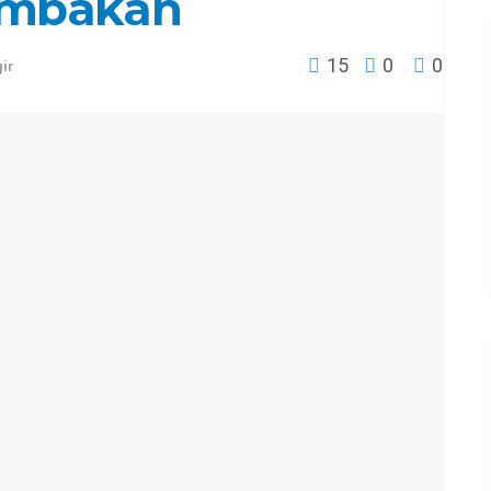
lombakan
15
0
0
ir