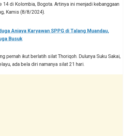
14 di Kolombia, Bogota. Artinya ini menjadi kebanggaan
ng, Kamis (8/8/2024).
duga Aniaya Karyawan SPPG di Talang Muandau,
uga Busuk
 pernah ikut berlatih silat Thoriqoh. Dulunya Suku Sakai,
yu, ada bela diri namanya silat 21 hari.