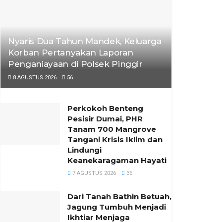
Nyaris Dua Tahun Mandek, Keluarga
Korban Pertanyakan Laporan
Penganiayaan di Polsek Pinggir
8 AGUSTUS 2026
56
Perkokoh Benteng
Pesisir Dumai, PHR
Tanam 700 Mangrove
Tangani Krisis Iklim dan
Lindungi
Keanekaragaman Hayati
7 AGUSTUS 2026
36
Dari Tanah Bathin Betuah,
Jagung Tumbuh Menjadi
Ikhtiar Menjaga