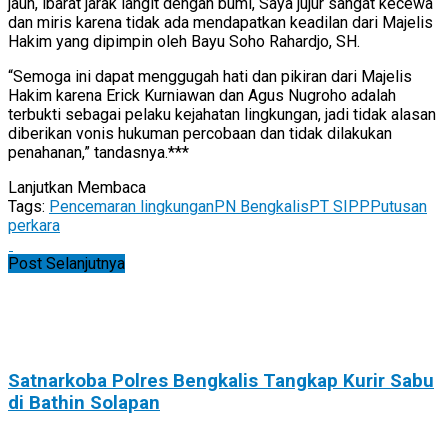
jauh, ibarat jarak langit dengan bumi, Saya jujur sangat kecewa
dan miris karena tidak ada mendapatkan keadilan dari Majelis
Hakim yang dipimpin oleh Bayu Soho Rahardjo, SH.
“Semoga ini dapat menggugah hati dan pikiran dari Majelis
Hakim karena Erick Kurniawan dan Agus Nugroho adalah
terbukti sebagai pelaku kejahatan lingkungan, jadi tidak alasan
diberikan vonis hukuman percobaan dan tidak dilakukan
penahanan,” tandasnya.***
Lanjutkan Membaca
Tags:
Pencemaran lingkungan
PN Bengkalis
PT SIPP
Putusan
perkara
Post Selanjutnya
Satnarkoba Polres Bengkalis Tangkap Kurir Sabu
di Bathin Solapan