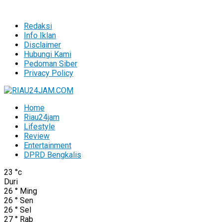
Redaksi
Info Iklan
Disclaimer
Hubungi Kami
Pedoman Siber
Privacy Policy
Home
Riau24jam
Lifestyle
Review
Entertainment
DPRD Bengkalis
23
°c
Duri
26
°
Ming
26
°
Sen
26
°
Sel
27
°
Rab