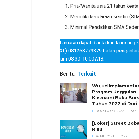
Pria/Wanita usia 21 tahun keata
Memiliki kendaraan sendiri (SI
Minimal Pendidikan SMA Seder
Lamaran dapat diantarkan langsung 
XL) 081268779379 batas pengantar
jam 08:30-10.00WIB.
Berita
Terkait
Wujud Implementas
Program Unggulan,
Kasmarni Buka Burs
Tahun 2022 di Duri
18 OKTOBER 2022
337
[Loker] Street Boba
Riau
26 MEI 2021
2.7K