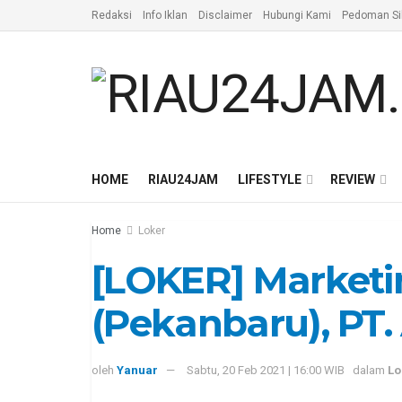
Redaksi
Info Iklan
Disclaimer
Hubungi Kami
Pedoman Si
HOME
RIAU24JAM
LIFESTYLE
REVIEW
Home
Loker
[LOKER] Marketi
(Pekanbaru), PT. 
oleh
Yanuar
Sabtu, 20 Feb 2021 | 16:00 WIB
dalam
Lo