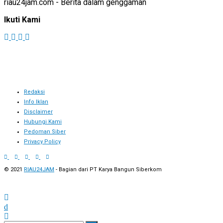
riau24jam.com - Berita dalam genggaman
Ikuti Kami
Redaksi
Info Iklan
Disclaimer
Hubungi Kami
Pedoman Siber
Privacy Policy
© 2021
RIAU24JAM
- Bagian dari PT Karya Bangun Siberkom