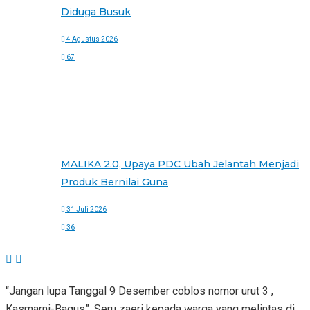
Diduga Busuk
4 Agustus 2026
67
MALIKA 2.0, Upaya PDC Ubah Jelantah Menjadi
Produk Bernilai Guna
31 Juli 2026
36
“Jangan lupa Tanggal 9 Desember coblos nomor urut 3 ,
Kasmarni-Bagus”, Seru zaeri kepada warga yang melintas di