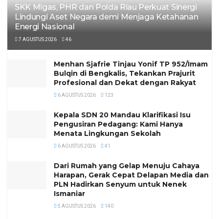
SKK Migas, PHR dan Polda Riau Perkuat Sinergi
Lindungi Aset Negara demi Menjaga Ketahanan
Energi Nasional
7 AGUSTUS 2026
46
Menhan Sjafrie Tinjau Yonif TP 952/Imam
Bulqin di Bengkalis, Tekankan Prajurit
Profesional dan Dekat dengan Rakyat
6 AGUSTUS 2026
123
Kepala SDN 20 Mandau Klarifikasi Isu
Pengusiran Pedagang: Kami Hanya
Menata Lingkungan Sekolah
6 AGUSTUS 2026
41
Dari Rumah yang Gelap Menuju Cahaya
Harapan, Gerak Cepat Delapan Media dan
PLN Hadirkan Senyum untuk Nenek
Ismaniar
5 AGUSTUS 2026
140