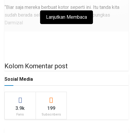
“Biar saja mereka berbuat kotor seperti ini. Itu tanda kita
sudah berada selangkah didepan mereka,” pungkas
Lanjutkan Membaca
Darmizal
Kolom Komentar post
Sosial Media
3.9k
199
Fans
Subscribers