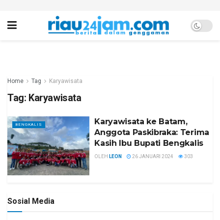
Home
Tag
Karyawisata
Tag:
Karyawisata
Karyawisata ke Batam,
BENGKALIS
Anggota Paskibraka: Terima
Kasih Ibu Bupati Bengkalis
OLEH
LEON
26 JANUARI 2024
303
Sosial Media