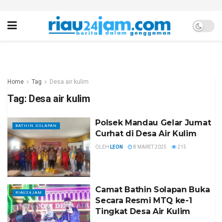
Home
Tag
Desa air kulim
Tag:
Desa air kulim
Polsek Mandau Gelar Jumat
BATHIN SOLAPAN
Curhat di Desa Air Kulim
OLEH
LEON
8 MARET 2025
215
Camat Bathin Solapan Buka
RIAU24JAM
Secara Resmi MTQ ke-1
Tingkat Desa Air Kulim