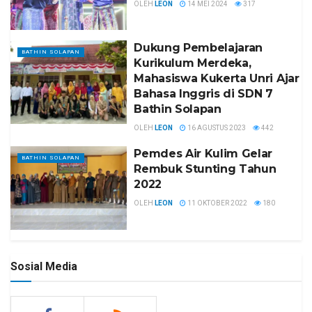
OLEH
LEON
14 MEI 2024
317
Dukung Pembelajaran
BATHIN SOLAPAN
Kurikulum Merdeka,
Mahasiswa Kukerta Unri Ajar
Bahasa Inggris di SDN 7
Bathin Solapan
OLEH
LEON
16 AGUSTUS 2023
442
Pemdes Air Kulim Gelar
BATHIN SOLAPAN
Rembuk Stunting Tahun
2022
OLEH
LEON
11 OKTOBER 2022
180
Sosial Media