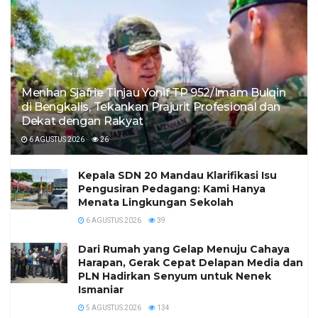
Menhan Sjafrie Tinjau Yonif TP 952/Imam Bulqin
di Bengkalis, Tekankan Prajurit Profesional dan
Dekat dengan Rakyat
6 AGUSTUS 2026
26
Kepala SDN 20 Mandau Klarifikasi Isu
Pengusiran Pedagang: Kami Hanya
Menata Lingkungan Sekolah
6 AGUSTUS 2026
39
Dari Rumah yang Gelap Menuju Cahaya
Harapan, Gerak Cepat Delapan Media dan
PLN Hadirkan Senyum untuk Nenek
Ismaniar
5 AGUSTUS 2026
134