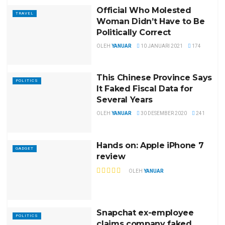
Official Who Molested
TRAVEL
Woman Didn’t Have to Be
Politically Correct
OLEH
YANUAR
10 JANUARI 2021
174
This Chinese Province Says
POLITICS
It Faked Fiscal Data for
Several Years
OLEH
YANUAR
30 DESEMBER 2020
241
Hands on: Apple iPhone 7
GADGET
review
OLEH
YANUAR
Snapchat ex-employee
POLITICS
claims company faked