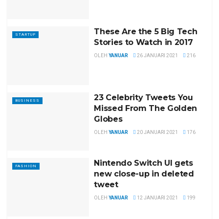
These Are the 5 Big Tech
STARTUP
Stories to Watch in 2017
OLEH
YANUAR
26 JANUARI 2021
216
23 Celebrity Tweets You
BUSINESS
Missed From The Golden
Globes
OLEH
YANUAR
20 JANUARI 2021
176
Nintendo Switch UI gets
FASHION
new close-up in deleted
tweet
OLEH
YANUAR
12 JANUARI 2021
199