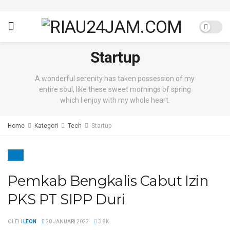
Startup
A wonderful serenity has taken possession of my
entire soul, like these sweet mornings of spring
which I enjoy with my whole heart.
Home
Kategori
Tech
Startup
DURI
Pemkab Bengkalis Cabut Izin
PKS PT SIPP Duri
OLEH
LEON
20 JANUARI 2022
3.8K