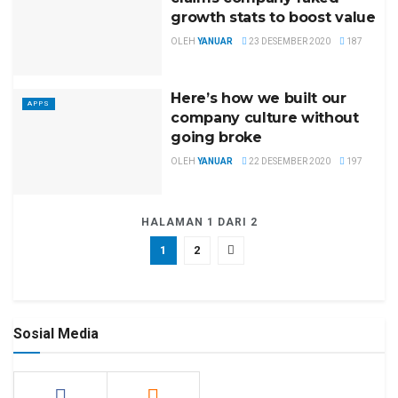
growth stats to boost value
OLEH
YANUAR
23 DESEMBER 2020
187
Here’s how we built our
APPS
company culture without
going broke
OLEH
YANUAR
22 DESEMBER 2020
197
HALAMAN 1 DARI 2
1
2
Sosial Media