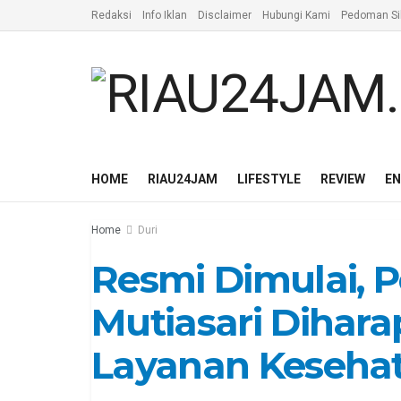
Redaksi
Info Iklan
Disclaimer
Hubungi Kami
Pedoman Si
HOME
RIAU24JAM
LIFESTYLE
REVIEW
E
Home
Duri
Resmi Dimulai,
Mutiasari Dihar
Layanan Keseha