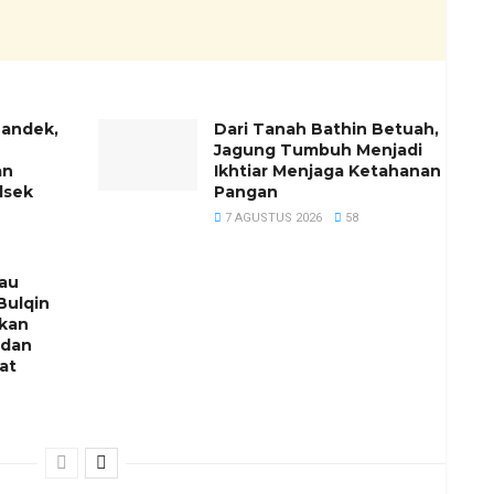
Mandek,
Dari Tanah Bathin Betuah,
Jagung Tumbuh Menjadi
an
Ikhtiar Menjaga Ketahanan
lsek
Pangan
7 AGUSTUS 2026
58
jau
Bulqin
nkan
 dan
at