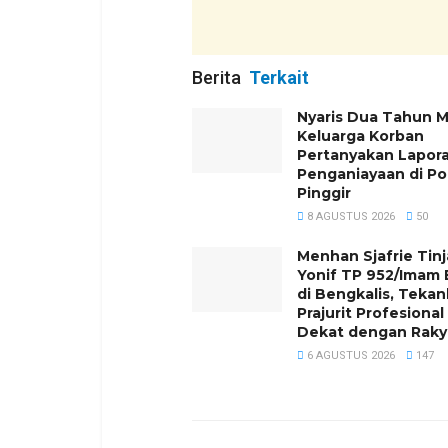
Berita
Terkait
Nyaris Dua Tahun 
Keluarga Korban
Pertanyakan Lapor
Penganiayaan di Po
Pinggir
8 AGUSTUS 2026
50
Menhan Sjafrie Tin
Yonif TP 952/Imam 
di Bengkalis, Teka
Prajurit Profesional
Dekat dengan Raky
6 AGUSTUS 2026
147