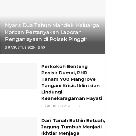
Nyaris Dua Tahun Mandek, Keluarga
Korban Pertanyakan Laporan
Penganiayaan di Polsek Pinggir
8 AGUSTUS 2026
50
Perkokoh Benteng
Pesisir Dumai, PHR
Tanam 700 Mangrove
Tangani Krisis Iklim dan
Lindungi
Keanekaragaman Hayati
7 AGUSTUS 2026
36
Dari Tanah Bathin Betuah,
Jagung Tumbuh Menjadi
Ikhtiar Menjaga