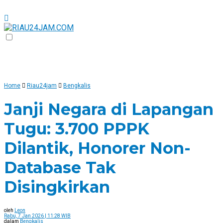
Home
Riau24jam
Bengkalis
Janji Negara di Lapangan
Tugu: 3.700 PPPK
Dilantik, Honorer Non-
Database Tak
Disingkirkan
oleh
Leon
Rabu, 7 Jan 2026 | 11:28 WIB
dalam
Bengkalis