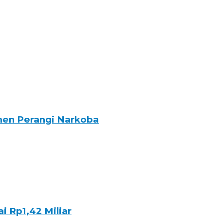
tmen Perangi Narkoba
i Rp1,42 Miliar