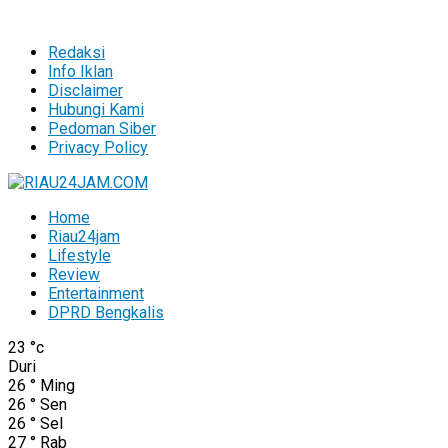
Redaksi
Info Iklan
Disclaimer
Hubungi Kami
Pedoman Siber
Privacy Policy
Home
Riau24jam
Lifestyle
Review
Entertainment
DPRD Bengkalis
23
°c
Duri
26
°
Ming
26
°
Sen
26
°
Sel
27
°
Rab