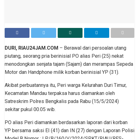
DURI, RIAU24JAM.COM
– Berawal dari persoalan utang
piutang, seorang pria berinisial PO alias Peri (25) nekat
menodongkan senjata tajam (Sajam) dan merampas Sepeda
Motor dan Handphone milik korban berinisial YP (31).
Akibat perbuatannya itu, Peri warga Kelurahan Duri Timur,
Kecamatan Mandau terpaksa harus diamankan oleh
Satreskrim Polres Bengkalis pada Rabu (15/5/2024)
sekitar pukul 00.05 wib.
PO alias Peri diamankan berdasarkan laporan dari korban
YP bersama saksi EI (41) dan IN (27) dengan Laporan Polisi
Model B Nomor : LP/B/160/V/2024/SPKT/RIAU/RES-