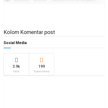
Tags:
Headline
kriminal
Satreskrim polres bengkalis
Kolom Komentar post
Sosial Media
3.9k
199
Fans
Subscribers