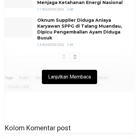
Menjaga Ketahanan Energi Nasional
7 AGUSTUS 2026
68
Oknum Supplier Diduga Aniaya
Karyawan SPPG di Talang Muandau,
Dipicu Pengembalian Ayam Diduga
Busuk
4 AGUSTUS 2026
69
Lanjutkan Membaca
Tags:
Gubri
Kepala anjing
Syamsuar
Teror
Tokoh LAM
Kolom Komentar post