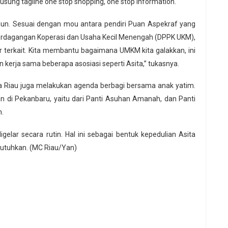
ung tagline one stop shopping, one stop information.
ahun. Sesuai dengan mou antara pendiri Puan Aspekraf yang
Perdagangan Koperasi dan Usaha Kecil Menengah (DPPK UKM),
r terkait. Kita membantu bagaimana UMKM kita galakkan, ini
n kerja sama beberapa asosiasi seperti Asita,” tukasnya.
ta Riau juga melakukan agenda berbagi bersama anak yatim.
an di Pekanbaru, yaitu dari Panti Asuhan Amanah, dan Panti
n.
igelar secara rutin. Hal ini sebagai bentuk kepedulian Asita
utuhkan. (MC Riau/Yan)