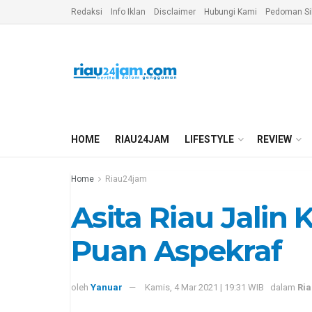
Redaksi
Info Iklan
Disclaimer
Hubungi Kami
Pedoman Si
HOME
RIAU24JAM
LIFESTYLE
REVIEW
Home
Riau24jam
Asita Riau Jalin
Puan Aspekraf
oleh
Yanuar
Kamis, 4 Mar 2021 | 19:31 WIB
dalam
Ri