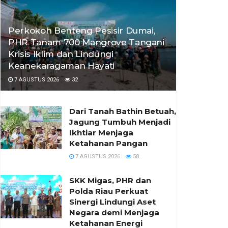
Perkokoh Benteng Pesisir Dumai,
PHR Tanam 700 Mangrove Tangani
Krisis Iklim dan Lindungi
Keanekaragaman Hayati
7 AGUSTUS 2026
32
Dari Tanah Bathin Betuah,
Jagung Tumbuh Menjadi
Ikhtiar Menjaga
Ketahanan Pangan
7 AGUSTUS 2026
58
SKK Migas, PHR dan
Polda Riau Perkuat
Sinergi Lindungi Aset
Negara demi Menjaga
Ketahanan Energi