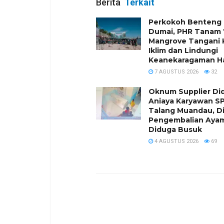
Berita
Terkait
Perkokoh Benteng P
Dumai, PHR Tanam
Mangrove Tangani K
Iklim dan Lindungi
Keanekaragaman Ha
7 AGUSTUS 2026
32
Oknum Supplier Di
Aniaya Karyawan SP
Talang Muandau, D
Pengembalian Aya
Diduga Busuk
4 AGUSTUS 2026
69