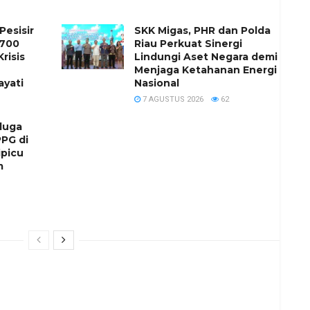
esisir
SKK Migas, PHR dan Polda
 700
Riau Perkuat Sinergi
risis
Lindungi Aset Negara demi
Menjaga Ketahanan Energi
yati
Nasional
7 AGUSTUS 2026
62
duga
PG di
ipicu
m