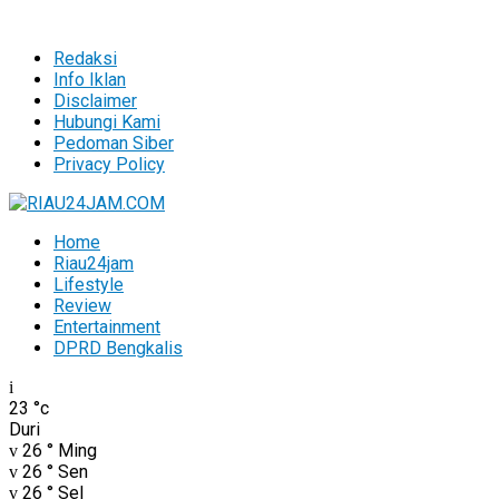
Redaksi
Info Iklan
Disclaimer
Hubungi Kami
Pedoman Siber
Privacy Policy
Home
Riau24jam
Lifestyle
Review
Entertainment
DPRD Bengkalis
23
°c
Duri
26
°
Ming
26
°
Sen
26
°
Sel