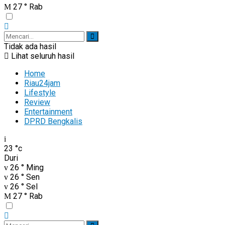
27
°
Rab
Tidak ada hasil
Lihat seluruh hasil
Home
Riau24jam
Lifestyle
Review
Entertainment
DPRD Bengkalis
23
°c
Duri
26
°
Ming
26
°
Sen
26
°
Sel
27
°
Rab