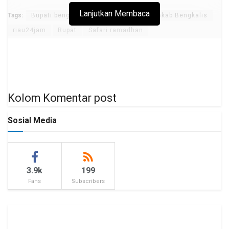
Lanjutkan Membaca
Tags:
Bupati bengkalis
Forkopimda
Pemkab Bengkalis
riau24jam
Rupat
Safari ramadhan
Kolom Komentar post
Sosial Media
3.9k
199
Fans
Subscribers