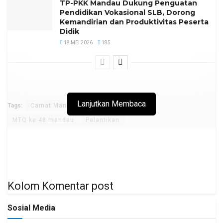
TP-PKK Mandau Dukung Penguatan
Pendidikan Vokasional SLB, Dorong
Kemandirian dan Produktivitas Peserta
Didik
18 MEI 2026
185
Lanjutkan Membaca
Tags:
Camat Mandau
Dewan Hakim MTQ
MTQ ke 48 mandau
Pelantikan
Kolom Komentar post
Sosial Media