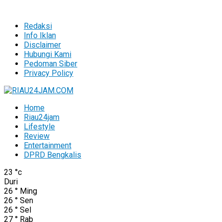
Redaksi
Info Iklan
Disclaimer
Hubungi Kami
Pedoman Siber
Privacy Policy
Home
Riau24jam
Lifestyle
Review
Entertainment
DPRD Bengkalis
23
°c
Duri
26
°
Ming
26
°
Sen
26
°
Sel
27
°
Rab