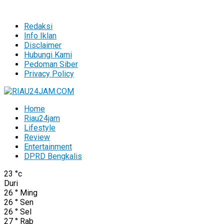
Redaksi
Info Iklan
Disclaimer
Hubungi Kami
Pedoman Siber
Privacy Policy
Home
Riau24jam
Lifestyle
Review
Entertainment
DPRD Bengkalis
23
°c
Duri
26
°
Ming
26
°
Sen
26
°
Sel
27
°
Rab